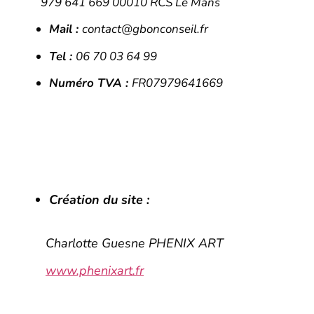
979 641 669 00010 RCS Le Mans
Mail :
contact@gbonconseil.fr
Tel :
06 70 03 64 99
Numéro TVA :
FR07979641669
Création du site :
Charlotte Guesne PHENIX ART
www.phenixart.fr